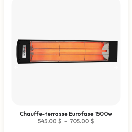
Chauffe-terrasse Eurofase 1500w
C
545.00
$
–
705.00
$