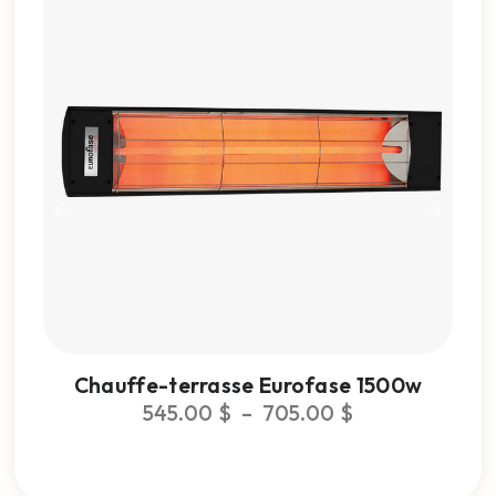
Chauffe-terrasse Eurofase 1500w
C
545.00
$
–
705.00
$